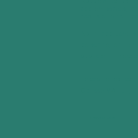
Nous évaluons et 
apprentissages, dé
acquis et le haut po
Notre approche s'
personne, en lien
quotidien — médeci
Le cabinet est co
Clarisse MAHUL, D
En savoir plus