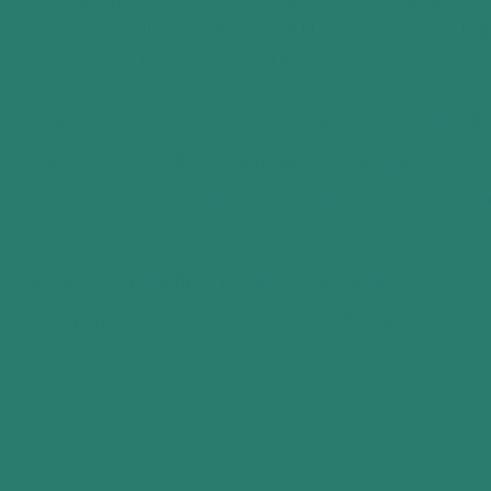
accompagnons les troubles du neurodéveloppe
ficience intellectuelle, TDAH, autisme…), les
tentiel, chez l'enfant, l'adolescent et l'adulte.
appuie sur une compréhension fine des dif
 constant avec les professionnels qui l'ac
n, école, orthophoniste, établissement médico-
mposé de quatres Neuropsychologues :
r Gérald BUSSY, Florine COUSSEAU & Lisa BI