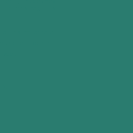
ment (troubles des
 troubles cognitifs
ficultés de chaque
compagnent déjà au
social.
FFAUD